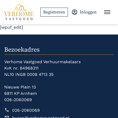
Ga naar de inhoud
Registreren
Inloggen
[wpuf_edit]
Bezoekadres
Verhome Vastgoed Verhuurmakelaars
KvK nr. 84968311
NL10 INGB 0008 4713 35
Nieuwe Plein 13
6811 KP Arnhem
026-2060069
026-2060069
huren@verhomevastgoed.nl