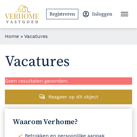
Ga naar de inhoud
Registreren
Inloggen
Home
»
Vacatures
Vacatures
Geen resultaten gevonden.
Reageer op dit object
Waarom Verhome?
Betrokken en persoonlijke aanpak