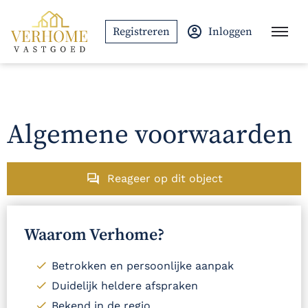
Ga naar de inhoud
Registreren
Inloggen
Algemene voorwaarden
Reageer op dit object
Waarom Verhome?
Betrokken en persoonlijke aanpak
Duidelijk heldere afspraken
Bekend in de regio