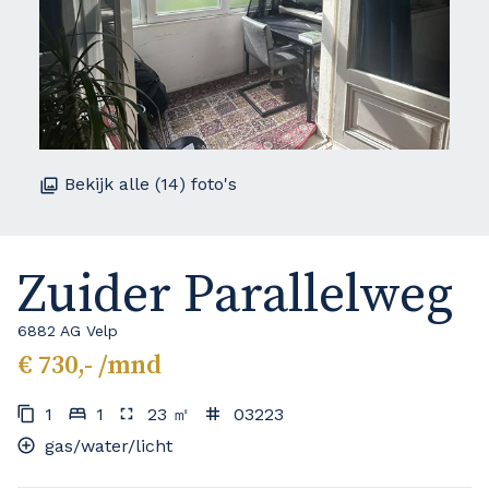
Bekijk alle (14) foto's
Zuider Parallelweg
6882 AG Velp
€ 730,- /mnd
1
1
23 ㎡
03223
gas/water/licht